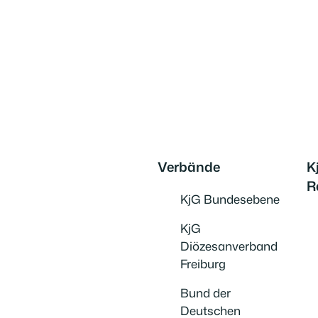
Verbände
K
R
KjG Bundesebene
KjG
Diözesanverband
Freiburg
Bund der
Deutschen