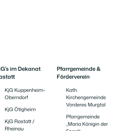
jG’s im Dekanat
Pfarrgemeinde &
astatt
Förderverein
KjG Kuppenheim-
Kath.
Oberndorf
Kirchengemeinde
Vorderes Murgtal
KjG Ötigheim
Pfarrgemeinde
KjG Rastatt /
„Maria Königin der
Rheinau