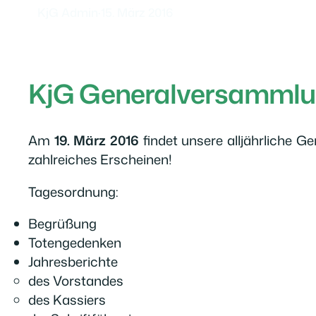
KjG Admin
·
15. März 2016
KjG Generalversammlu
Am
19. März 2016
findet unsere alljährliche G
zahlreiches Erscheinen!
Tagesordnung:
Begrüßung
Totengedenken
Jahresberichte
des Vorstandes
des Kassiers