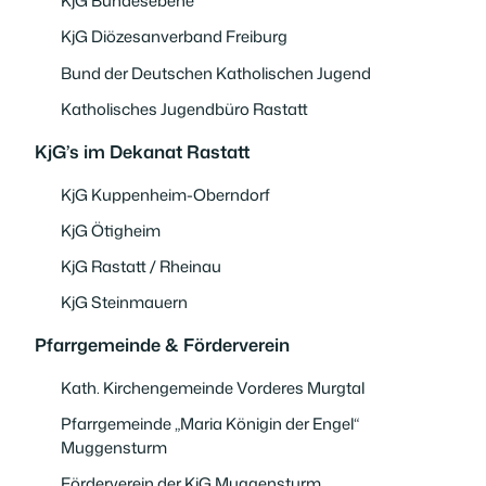
KjG Bundesebene
KjG Diözesanverband Freiburg
Bund der Deutschen Katholischen Jugend
Katholisches Jugendbüro Rastatt
KjG’s im Dekanat Rastatt
KjG Kuppenheim-Oberndorf
KjG Ötigheim
KjG Rastatt / Rheinau
KjG Steinmauern
Pfarrgemeinde & Förderverein
Kath. Kirchengemeinde Vorderes Murgtal
Pfarrgemeinde „Maria Königin der Engel“
Muggensturm
Förderverein der KjG Muggensturm