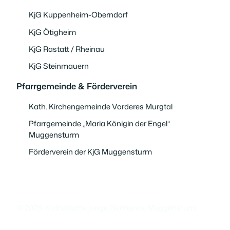
KjG Kuppenheim-Oberndorf
KjG Ötigheim
KjG Rastatt / Rheinau
KjG Steinmauern
Pfarrgemeinde & Förderverein
Kath. Kirchengemeinde Vorderes Murgtal
Pfarrgemeinde „Maria Königin der Engel“
Muggensturm
Förderverein der KjG Muggensturm
© 2026
·
Katholische junge Gemeinde Muggensturm