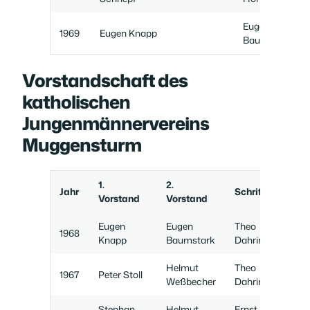
Eugen
1969
Eugen Knapp
Baumstark
Vorstandschaft des
katholischen
Jungenmännervereins
Muggensturm
1.
2.
Jahr
Schriftführer
Vorstand
Vorstand
Eugen
Eugen
Theo
1968
Knapp
Baumstark
Dahringer
Helmut
Theo
1967
Peter Stoll
Weßbecher
Dahringer
Stephan
Helmut
Ernst