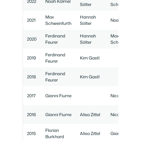
2022
Noah Kölmel
Sölter
Schweinfurth
Max
Hannah
2021
Noah Kölmel
Schweinfurth
Sölter
Ferdinand
Hannah
Max
2020
Feurer
Sölter
Schweinfurth
Ferdinand
2019
Kim Gastl
Feurer
Ferdinand
2018
Kim Gastl
Feurer
2017
Gianni Fiume
Nico Klix
2016
Gianni Fiume
Alisa Zittel
Nico Klix
Florian
2015
Alisa Zittel
Gianni Fiume
Burkhard