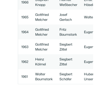
1966
Knapp
Weßbecher
Häseler
Gottfried
Josef
1965
Walter Huck
Melcher
Gerlach
Gottfried
Fritz
1964
Eugen Knapp
Melcher
Baumstark
Gottfried
Siegbert
1963
Eugen Knapp
Melcher
Zittel
Heinz
Siegbert
1962
Eugen Knapp
Kölmel
Zittel
Walter
Siegbert
Hubert
1961
Baumstark
Schäfer
Unser