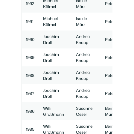
Michael
Isolde
1992
Peter März
Kölmel
März
Michael
Isolde
1991
Peter März
Kölmel
März
Joachim
Andrea
1990
Peter März
Droll
Knapp
Joachim
Andrea
1989
Peter März
Droll
Knapp
Joachim
Andrea
1988
Peter März
Droll
Knapp
Joachim
Andrea
1987
Peter März
Droll
Knapp
Willi
Susanne
Bernd
1986
Großmann
Oeser
Münster
Willi
Susanne
Bernd
1985
Großmann
Oeser
Münster