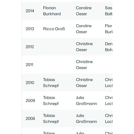
Florian
Caroline
Sascha
2014
Burkhard
Oeser
Balthasar
Caroline
Florian
2013
Ricco Groß
Oeser
Burkhard
Christine
Dennis
2012
Oeser
Bohleber
Christine
2011
Oeser
Tobias
Christine
Christian
2010
Schnepf
Oeser
Loch
Tobias
Julia
Christian
2009
Schnepf
Großmann
Loch
Tobias
Julia
Christian
2008
Schnepf
Großmann
Loch
Tobias
Julia
Christian